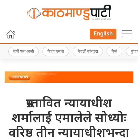
English
केपी शर्मा ओली
नेकपा एमाले
नेपाली कांग्रेस
नेप्से
पुष्
प्रस्तावित न्यायाधीश
शर्मालाई एमालेले सोध्योः
वरिष्ठ तीन न्यायाधीशभन्दा