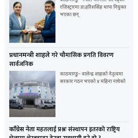
काठमाण्डु– नेपाल फार्मेसी परिषद्को
रजिस्ट्रारमा डा.हरिशसिंह थापा नियुक्त
भएका छन्
गरे चौमासिक प्रगति विवरण
प्रधानमन्त्री शाहले
सार्वजनिक
काठमाण्डु– वालेन्द्र शाहको नेतृत्वमा
सरकार गठन भएको ४ महिना नाघेको
महतलाई प्रश्नः संस्थापन इतरको राष्ट्रिय
काँग्रेस नेता