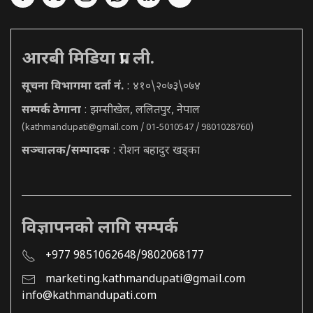
आरबी मिडिया प्रा. ली.
सूचना विभागमा दर्ता नं.
: ४१०\२०७३\०७४
सम्पर्क ठेगाना
: झम्सीखेल, ललितपुर, नेपाल
(
kathmandupati@gmail.com
/ 01-5010547 / 9801028760)
सञ्चालक/सम्पादक
: रोशन बहादुर खड्का
विज्ञापनको लागि सम्पर्क
+977 9851062648/9802068177
marketing.kathmandupati@gmail.com
info@kathmandupati.com