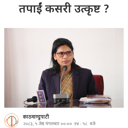
तपाईं कसरी उत्कृष्ट ?
काठमाण्डुपाटी
२०८३, ५ जेष्ठ मंगलबार ००:०० १४ : ५८ बजे