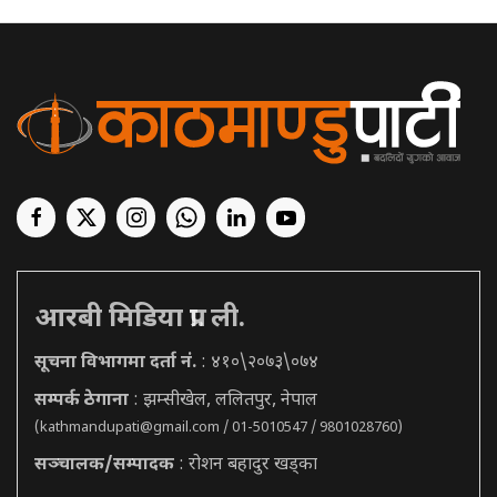
आरबी मिडिया प्रा. ली.
सूचना विभागमा दर्ता नं.
: ४१०\२०७३\०७४
सम्पर्क ठेगाना
: झम्सीखेल, ललितपुर, नेपाल
(
kathmandupati@gmail.com
/ 01-5010547 / 9801028760)
सञ्चालक/सम्पादक
: रोशन बहादुर खड्का