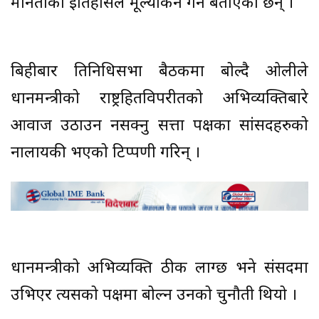
मौनताको इतिहासले मूल्यांकन गर्ने बताएकी छन् ।
बिहीबार प्रतिनिधिसभा बैठकमा बोल्दै ओलीले
प्रधानमन्त्रीको राष्ट्रहितविपरीतको अभिव्यक्तिबारे
आवाज उठाउन नसक्नु सत्ता पक्षका सांसदहरुको
नालायकी भएको टिप्पणी गरिन् ।
प्रधानमन्त्रीको अभिव्यक्ति ठीक लाग्छ भने संसदमा
उभिएर त्यसको पक्षमा बोल्न उनको चुनौती थियो ।