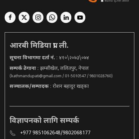
आरबी मिडिया प्रा. ली.
सूचना विभागमा दर्ता नं.
: ४१०\२०७३\०७४
सम्पर्क ठेगाना
: झम्सीखेल, ललितपुर, नेपाल
(
kathmandupati@gmail.com
/ 01-5010547 / 9801028760)
सञ्चालक/सम्पादक
: रोशन बहादुर खड्का
विज्ञापनको लागि सम्पर्क
+977 9851062648/9802068177