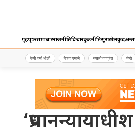
गृहपृष्‍ठ
समाचार
राजनीति
विचार
कुटनीति
सुरक्षा
खेलकुद
अन्तर्र
केपी शर्मा ओली
नेकपा एमाले
नेपाली कांग्रेस
नेप्से
‘प्रधानन्याया