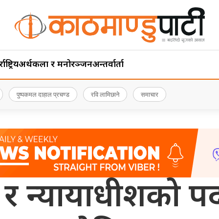
ाष्ट्रिय
अर्थ
कला र मनोरञ्जन
अन्तर्वार्ता
पुष्पकमल दाहाल प्रचण्ड
रवि लामिछाने
समाचार
धीश र न्यायाधीशको