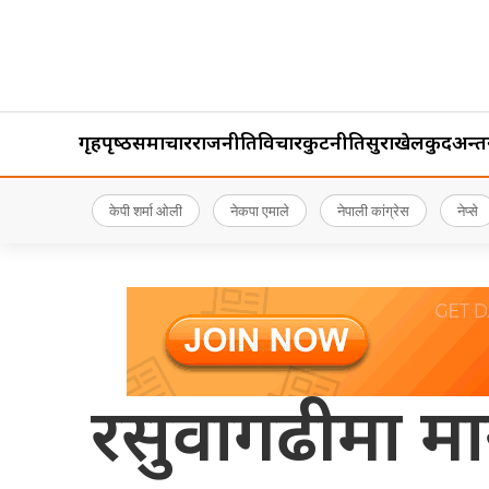
गृहपृष्‍ठ
समाचार
राजनीति
विचार
कुटनीति
सुरक्षा
खेलकुद
अन्तर्र
केपी शर्मा ओली
नेकपा एमाले
नेपाली कांग्रेस
नेप्से
रसुवागढीमा मा