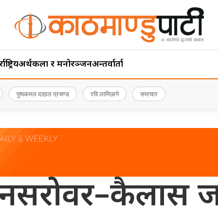
ाष्ट्रिय
अर्थ
कला र मनोरञ्जन
अन्तर्वार्ता
पुष्पकमल दाहाल प्रचण्ड
रवि लामिछाने
समाचार
नसरोवर–कैलास जाने