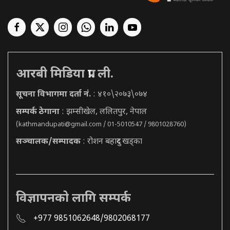
आरबी मिडिया प्रा. ली.
सूचना विभागमा दर्ता नं.
: ४१०\२०७३\०७४
सम्पर्क ठेगाना
: झम्सीखेल, ललितपुर, नेपाल
(
kathmandupati@gmail.com
/ 01-5010547 / 9801028760)
सञ्चालक/सम्पादक
: रोशन बहादुर खड्का
विज्ञापनको लागि सम्पर्क
+977 9851062648/9802068177