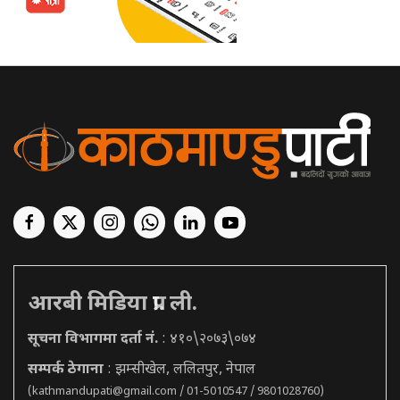
आरबी मिडिया प्रा. ली.
सूचना विभागमा दर्ता नं.
: ४१०\२०७३\०७४
सम्पर्क ठेगाना
: झम्सीखेल, ललितपुर, नेपाल
(
kathmandupati@gmail.com
/ 01-5010547 / 9801028760)