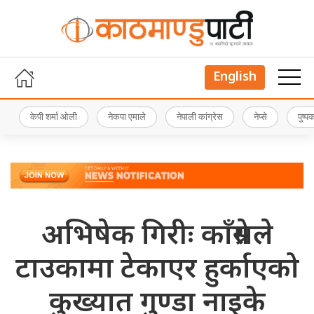
English
केपी शर्मा ओली
नेकपा एमाले
नेपाली कांग्रेस
नेप्से
पुष्
अभिषेक गिरीः काँग्रेसले
टाउकामा टेकाएर हुर्काएको
कुख्यात गुण्डा नाइके