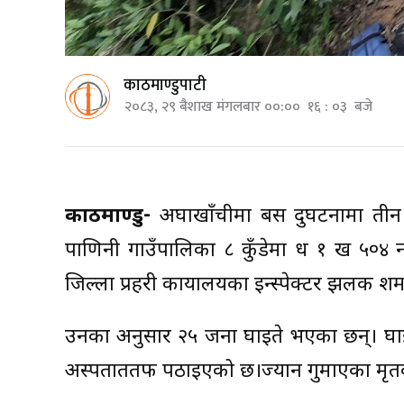
काठमाण्डुपाटी
२०८३, २९ बैशाख मंगलबार ००:०० १६ : ०३ बजे
काठमाण्डु-
अर्घाखाँचीमा बस दुर्घटनामा त
पाणिनी गाउँपालिका ८ कुँडेमा ध १ ख ५०४ नम
जिल्ला प्रहरी कार्यालयका इन्स्पेक्टर झलक शर
उनका अनुसार २५ जना घाइते भएका छन्। घाइत
अस्पताततर्फ पठाइएको छ।ज्यान गुमाएका मृ