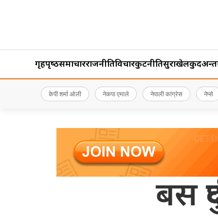
गृहपृष्‍ठ
समाचार
राजनीति
विचार
कुटनीति
सुरक्षा
खेलकुद
अन्तर्र
केपी शर्मा ओली
नेकपा एमाले
नेपाली कांग्रेस
नेप्से
बस दु