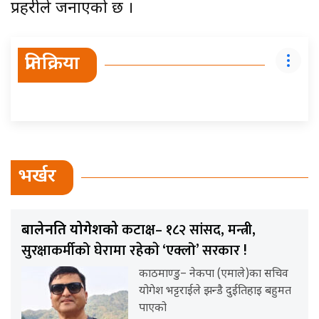
प्रहरीले जनाएको छ ।
प्रतिक्रिया
भर्खर
कटाक्ष– १८२ सांसद, मन्त्री,
बालेनप्रति योगेशको
सुरक्षाकर्मीको घेरामा रहेकाे ‘एक्लो’ सरकार !
काठमाण्डु– नेकपा (एमाले)का सचिव
योगेश भट्टराईले झन्डै दुईतिहाइ बहुमत
पाएको