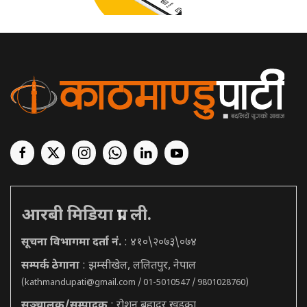
आरबी मिडिया प्रा. ली.
सूचना विभागमा दर्ता नं.
: ४१०\२०७३\०७४
सम्पर्क ठेगाना
: झम्सीखेल, ललितपुर, नेपाल
(
kathmandupati@gmail.com
/ 01-5010547 / 9801028760)
सञ्चालक/सम्पादक
: रोशन बहादुर खड्का