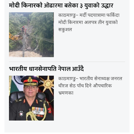
ओढारमा बसेका ३ युवाको उद्धार
मोदी किनारकाे
काठमाण्डु– मर्दी पदयात्रामा फर्किदा
मोदी किनारमा अलपत्र तीन युवाको
सकुशल
नेपाल आउँदै
भारतीय प्रधानसेनापति
काठमाण्डु– भारतीय सेनाध्यक्ष जनरल
धीरज सेठ पाँच दिने औपचारिक
भ्रमणका