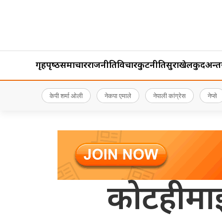
गृहपृष्‍ठ
समाचार
राजनीति
विचार
कुटनीति
सुरक्षा
खेलकुद
अन्तर्र
केपी शर्मा ओली
नेकपा एमाले
नेपाली कांग्रेस
नेप्से
कोटहीमाई