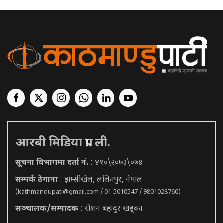
आरबी मिडिया प्रा. ली.
सूचना विभागमा दर्ता नं.
: ४१०\२०७३\०७४
सम्पर्क ठेगाना
: झम्सीखेल, ललितपुर, नेपाल
(
kathmandupati@gmail.com
/ 01-5010547 / 9801028760)
सञ्चालक/सम्पादक
: रोशन बहादुर खड्का