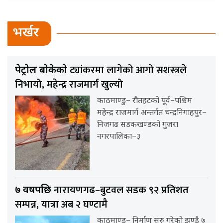
भर्खर
ट्यांकरमा लागेको आगो सशस्त्रले
पेट्रोल बोकेको
निभायो, महेन्द्र राजमार्ग खुल्यो
काठमाण्डु– रौतहटको पूर्व–पश्चिम
महेन्द्र राजमार्ग अन्तर्गत चन्द्रनिगाहपुर–
निजगढ सडकखण्डको गुजरा
नगरपालिका–३
नारायणगढ–बुटवल सडक ९२ प्रतिशत
७ वर्षपछि
सम्पन्न, यात्रा अब २ घण्टामै
काठमाण्डु– निर्माण सुरु गरेको झण्डै ७