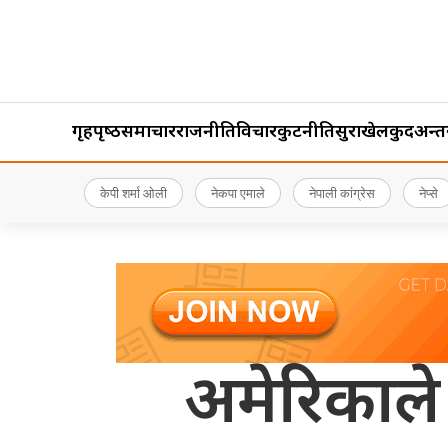
गृहपृष्‍ठ
समाचार
राजनीति
विचार
कुटनीति
सुरक्षा
खेलकुद
अन्तर्र
केपी शर्मा ओली
नेकपा एमाले
नेपाली कांग्रेस
नेप्से
अमेरिकाले 