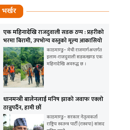
भर्खर
राजदुवाली सडक ठप्प : प्रहरीको
एक महिनादेखि
भरमा बिरामी, उपभोग्य वस्तुकाे मूल्य आकासियो
काठमाण्डु– मेची राजमार्गअन्तर्गत
इलाम-राजदुवाली सडकखण्ड एक
महिनादेखि अवरुद्ध छ ।
मनिष झाको जवाफः एक्लो
प्रधानमन्त्री बालेनलाई
ठान्नुपर्दैन, हामी छौं
काठमाण्डु– सरकार नेतृत्वकर्ता
राष्ट्रिय स्वतन्त्र पार्टी (रास्वपा) सांसद