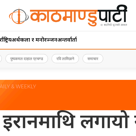
ाष्ट्रिय
अर्थ
कला र मनोरञ्जन
अन्तर्वार्ता
पुष्पकमल दाहाल प्रचण्ड
रवि लामिछाने
समाचार
इरानमाथि लगायो नया