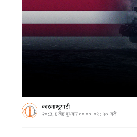
काठमाण्डुपाटी
२०८३, ६ जेष्ठ बुधबार ००:०० ०९ : ५० बजे