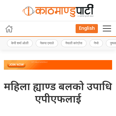
English
केपी शर्मा ओली
नेकपा एमाले
नेपाली कांग्रेस
नेप्से
पुष्
महिला ह्याण्ड बलको उपाधि
एपीएफलाई