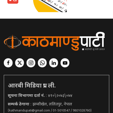
आरबी मिडिया प्रा. ली.
सूचना विभागमा दर्ता नं.
: ४१०\२०७३\०७४
सम्पर्क ठेगाना
: झम्सीखेल, ललितपुर, नेपाल
(
kathmandupati@gmail.com
/ 01-5010547 / 9801028760)