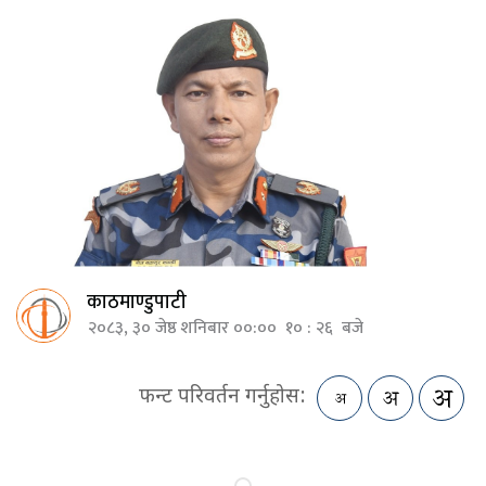
काठमाण्डुपाटी
२०८३, ३० जेष्ठ शनिबार ००:०० १० : २६ बजे
फन्ट परिवर्तन गर्नुहोस: