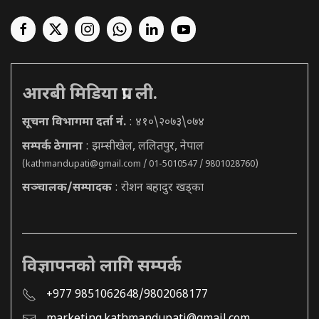
आरबी मिडिया प्रा. ली.
सूचना विभागमा दर्ता नं.
: ४१०\२०७३\०७४
सम्पर्क ठेगाना
: झम्सीखेल, ललितपुर, नेपाल
(
kathmandupati@gmail.com
/ 01-5010547 / 9801028760)
सञ्चालक/सम्पादक
: रोशन बहादुर खड्का
विज्ञापनको लागि सम्पर्क
+977 9851062648/9802068177