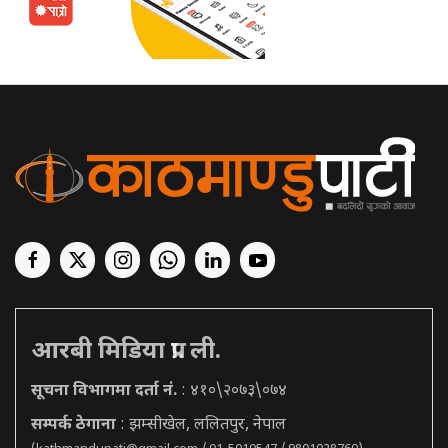
आरबी मिडिया प्रा. ली.
सूचना विभागमा दर्ता नं.
: ४१०\२०७३\०७४
सम्पर्क ठेगाना
: झम्सीखेल, ललितपुर, नेपाल