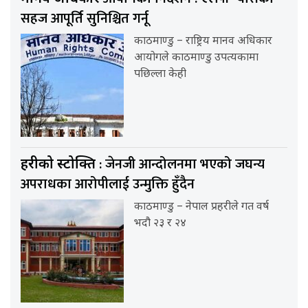
सहज आपूर्ति सुनिश्चित गर्नू
काठमाण्डु – राष्ट्रिय मानव अधिकार
आयोगले काठमाण्डु उपत्यकामा
पछिल्ला केही
: जेनजी आन्दोलनमा भएको जघन्य
प्रहरीको प्रस्टोक्ति
अपराधका आरोपीलाई उन्मुक्ति हुँदैन
काठमाण्डु – नेपाल प्रहरीले गत वर्ष
भदौ २३ र २४