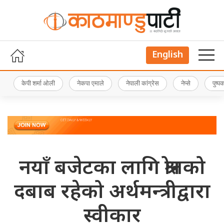
English
केपी शर्मा ओली
नेकपा एमाले
नेपाली कांग्रेस
नेप्से
पुष्
नयाँ बजेटका लागि श्रोतको
दबाब रहेको अर्थमन्त्रीद्वारा
स्वीकार