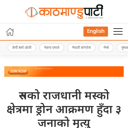
English
केपी शर्मा ओली
नेकपा एमाले
नेपाली कांग्रेस
नेप्से
पुष्
रुसको राजधानी मस्को
क्षेत्रमा ड्रोन आक्रमण हुँदा ३
जनाको मृत्यु