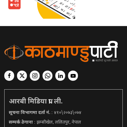
आरबी मिडिया प्रा. ली.
सूचना विभागमा दर्ता नं.
: ४१०\२०७३\०७४
सम्पर्क ठेगाना
: झम्सीखेल, ललितपुर, नेपाल