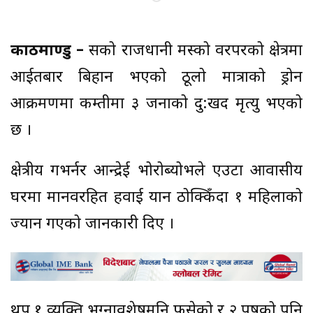
काठमाण्डु –
रुसको राजधानी मस्को वरपरको क्षेत्रमा
आईतबार बिहान भएको ठूलो मात्राको ड्रोन
आक्रमणमा कम्तीमा ३ जनाको दु:खद मृत्यु भएको
छ ।
क्षेत्रीय गभर्नर आन्द्रेई भोरोब्योभले एउटा आवासीय
घरमा मानवरहित हवाई यान ठोक्किँदा १ महिलाको
ज्यान गएको जानकारी दिए ।
थप १ व्यक्ति भग्नावशेषमुनि फसेको र २ पुरुषको पनि