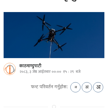
काठमाण्डुपाटी
२०८३, ३ जेष्ठ आईतबार ००:०० १५ : २९ बजे
फन्ट परिवर्तन गर्नुहोस: