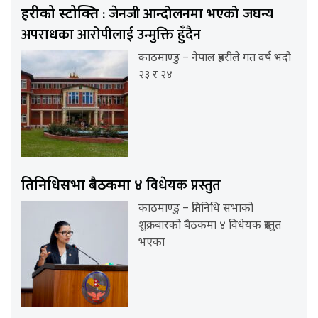
: जेनजी आन्दोलनमा भएको जघन्य
प्रहरीको प्रस्टोक्ति
अपराधका आरोपीलाई उन्मुक्ति हुँदैन
काठमाण्डु – नेपाल प्रहरीले गत वर्ष भदौ
२३ र २४
४ विधेयक प्रस्तुत
प्रतिनिधिसभा बैठकमा
काठमाण्डु – प्रतिनिधि सभाको
शुक्रबारको बैठकमा ४ विधेयक प्रस्तुत
भएका