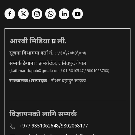
आरबी मिडिया प्रा. ली.
सूचना विभागमा दर्ता नं.
: ४१०\२०७३\०७४
सम्पर्क ठेगाना
: झम्सीखेल, ललितपुर, नेपाल
(
kathmandupati@gmail.com
/ 01-5010547 / 9801028760)
सञ्चालक/सम्पादक
: रोशन बहादुर खड्का
विज्ञापनको लागि सम्पर्क
+977 9851062648/9802068177