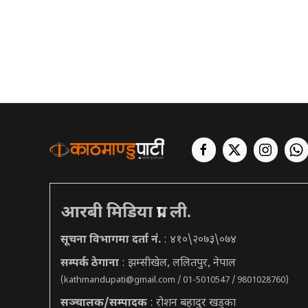
आरबी मिडिया प्रा. ली.
सूचना विभागमा दर्ता नं.
: ४१०\२०७३\०७४
सम्पर्क ठेगाना
: झम्सीखेल, ललितपुर, नेपाल
(
kathmandupati@gmail.com
/ 01-5010547 / 9801028760)
सञ्चालक/सम्पादक
: रोशन बहादुर खड्का