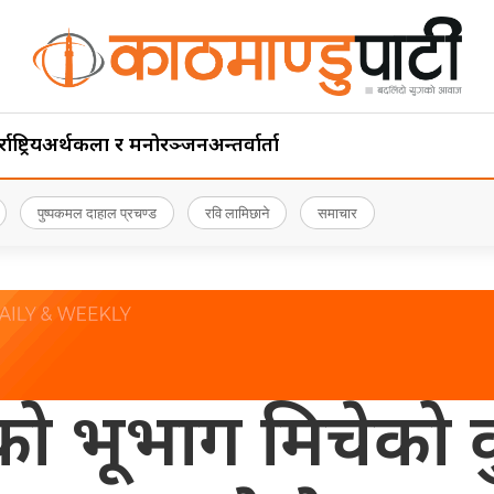
ाष्ट्रिय
अर्थ
कला र मनोरञ्जन
अन्तर्वार्ता
पुष्पकमल दाहाल प्रचण्ड
रवि लामिछाने
समाचार
 भूभाग मिचेको कुन