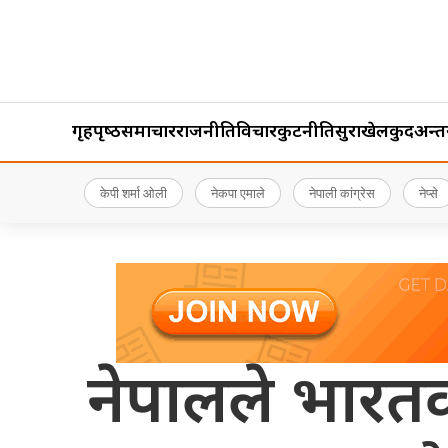
गृहपृष्‍ठ
समाचार
राजनीति
विचार
कुटनीति
सुरक्षा
खेलकुद
अन्तर्र
केपी शर्मा ओली
नेकपा एमाले
नेपाली कांग्रेस
नेप्से
नेपालले भारतको