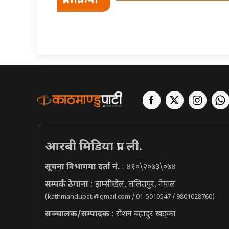
प्रतिक्रिया
आरबी मिडिया प्रा. ली.
सूचना विभागमा दर्ता नं.
: ४१०\२०७३\०७४
सम्पर्क ठेगाना
: झम्सीखेल, ललितपुर, नेपाल
(
kathmandupati@gmail.com
/ 01-5010547 / 9801028760)
सञ्चालक/सम्पादक
: रोशन बहादुर खड्का