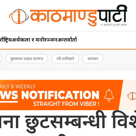
ाष्ट्रिय
अर्थ
कला र मनोरञ्जन
अन्तर्वार्ता
पुष्पकमल दाहाल प्रचण्ड
रवि लामिछाने
समाचार
 छुटसम्बन्धी विशेष