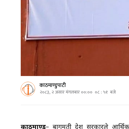
काठमाण्डुपाटी
२०८३, २ असार मंगलबार ००:०० ०८ : ५१ बजे
काठमाण्डु
– बागमती प्रदेश सरकारले आर्