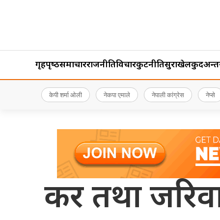
गृहपृष्‍ठ
समाचार
राजनीति
विचार
कुटनीति
सुरक्षा
खेलकुद
अन्तर्र
केपी शर्मा ओली
नेकपा एमाले
नेपाली कांग्रेस
नेप्से
कर तथा जरिवाना