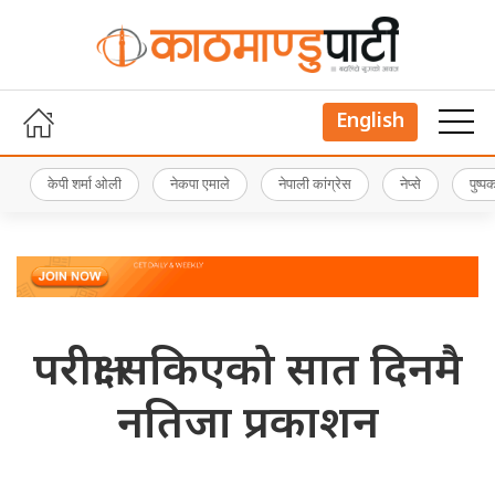
English
केपी शर्मा ओली
नेकपा एमाले
नेपाली कांग्रेस
नेप्से
पुष्
परीक्षा सकिएको सात दिनमै
नतिजा प्रकाशन