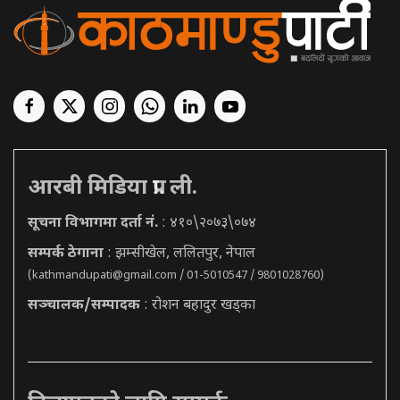
आरबी मिडिया प्रा. ली.
सूचना विभागमा दर्ता नं.
: ४१०\२०७३\०७४
सम्पर्क ठेगाना
: झम्सीखेल, ललितपुर, नेपाल
(
kathmandupati@gmail.com
/ 01-5010547 / 9801028760)
सञ्चालक/सम्पादक
: रोशन बहादुर खड्का