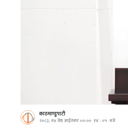
काठमाण्डुपाटी
२०८३, १७ जेष्ठ आईतबार ००:०० १४ : ०५ बजे