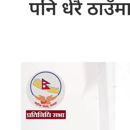
पनि धेरै ठाउँम