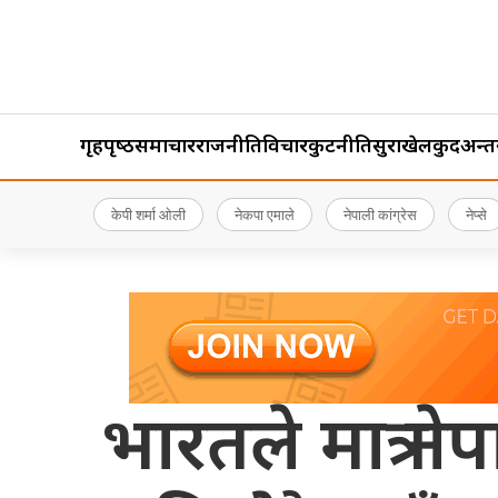
गृहपृष्‍ठ
समाचार
राजनीति
विचार
कुटनीति
सुरक्षा
खेलकुद
अन्तर्र
केपी शर्मा ओली
नेकपा एमाले
नेपाली कांग्रेस
नेप्से
भारतले मात्र न