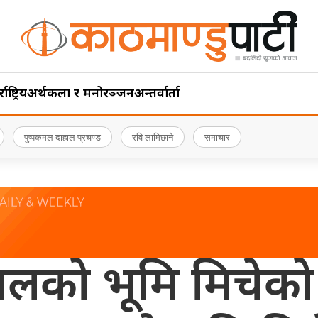
ाष्ट्रिय
अर्थ
कला र मनोरञ्जन
अन्तर्वार्ता
पुष्पकमल दाहाल प्रचण्ड
रवि लामिछाने
समाचार
ेपालको भूमि मिचेक