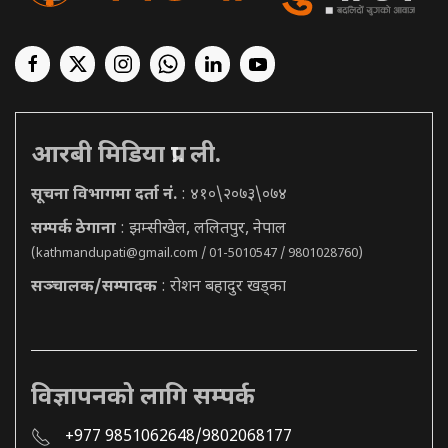
आरबी मिडिया प्रा. ली.
सूचना विभागमा दर्ता नं.
: ४१०\२०७३\०७४
सम्पर्क ठेगाना
: झम्सीखेल, ललितपुर, नेपाल
(
kathmandupati@gmail.com
/ 01-5010547 / 9801028760)
सञ्चालक/सम्पादक
: रोशन बहादुर खड्का
विज्ञापनको लागि सम्पर्क
+977 9851062648/9802068177