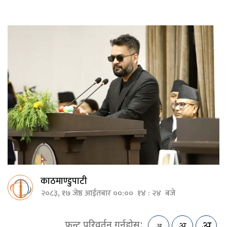
काठमाण्डुपाटी
२०८३, १७ जेष्ठ आईतबार ००:०० १४ : २४ बजे
फन्ट परिवर्तन गर्नुहोस: