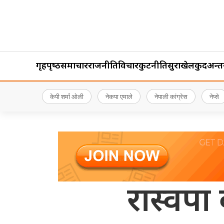
गृहपृष्‍ठ
समाचार
राजनीति
विचार
कुटनीति
सुरक्षा
खेलकुद
अन्तर्र
केपी शर्मा ओली
नेकपा एमाले
नेपाली कांग्रेस
नेप्से
रास्वपा ब