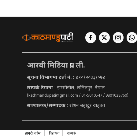
आरबी मिडिया प्रा. ली.
सूचना विभागमा दर्ता नं.
: ४१०\२०७३\०७४
सम्पर्क ठेगाना
: झम्सीखेल, ललितपुर, नेपाल
(
kathmandupati@gmail.com
/ 01-5010547 / 9801028760)
सञ्चालक/सम्पादक
: रोशन बहादुर खड्का
हाम्रो बारेमा
विज्ञापन
सम्पर्क