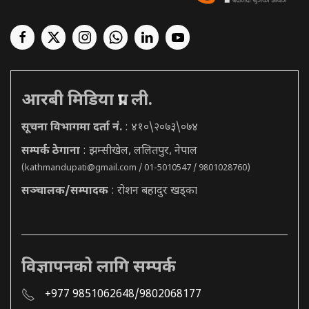
आरबी मिडिया प्रा. ली.
सूचना विभागमा दर्ता नं.
: ४१०\२०७३\०७४
सम्पर्क ठेगाना
: झम्सीखेल, ललितपुर, नेपाल
(
kathmandupati@gmail.com
/ 01-5010547 / 9801028760)
सञ्चालक/सम्पादक
: रोशन बहादुर खड्का
विज्ञापनको लागि सम्पर्क
+977 9851062648/9802068177