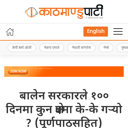
English
केपी शर्मा ओली
नेकपा एमाले
नेपाली कांग्रेस
नेप्से
पुष्
बालेन सरकारले १००
दिनमा कुन क्षेत्रमा के-के गर्‍यो
? (पूर्णपाठसहित)