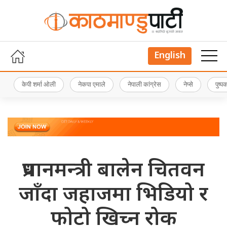
English
केपी शर्मा ओली
नेकपा एमाले
नेपाली कांग्रेस
नेप्से
पुष्
प्रधानमन्त्री बालेन चितवन
जाँदा जहाजमा भिडियो र
फोटो खिच्न रोक