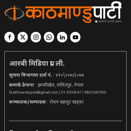
आरबी मिडिया प्रा. ली.
सूचना विभागमा दर्ता नं.
: ४१०\२०७३\०७४
सम्पर्क ठेगाना
: झम्सीखेल, ललितपुर, नेपाल
(
kathmandupati@gmail.com
/ 01-5010547 / 9801028760)
सञ्चालक/सम्पादक
: रोशन बहादुर खड्का