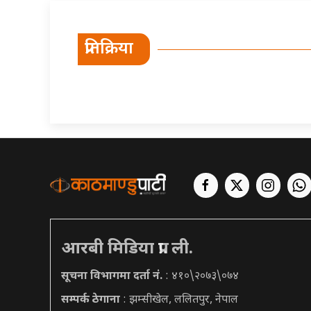
प्रतिक्रिया
आरबी मिडिया प्रा. ली.
सूचना विभागमा दर्ता नं.
: ४१०\२०७३\०७४
सम्पर्क ठेगाना
: झम्सीखेल, ललितपुर, नेपाल