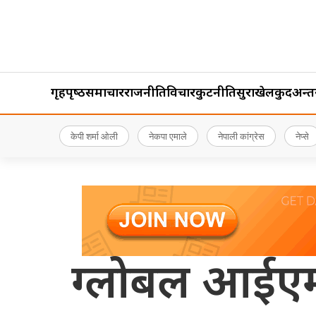
गृहपृष्‍ठ
समाचार
राजनीति
विचार
कुटनीति
सुरक्षा
खेलकुद
अन्तर्र
केपी शर्मा ओली
नेकपा एमाले
नेपाली कांग्रेस
नेप्से
ग्लोबल आईएमई 