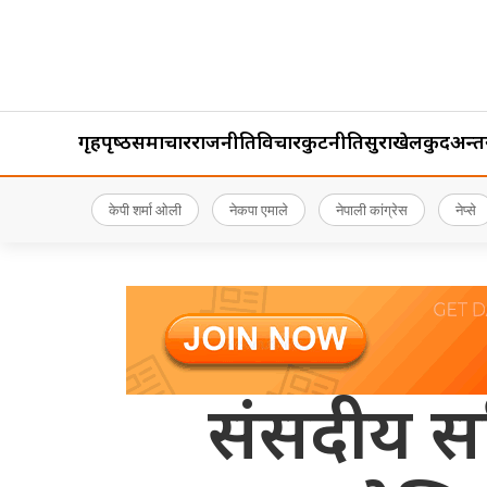
गृहपृष्‍ठ
समाचार
राजनीति
विचार
कुटनीति
सुरक्षा
खेलकुद
अन्तर्र
केपी शर्मा ओली
नेकपा एमाले
नेपाली कांग्रेस
नेप्से
संसदीय सम