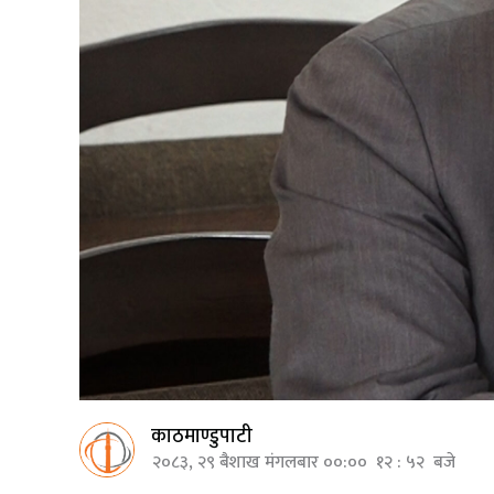
काठमाण्डुपाटी
२०८३, २९ बैशाख मंगलबार ००:०० १२ : ५२ बजे