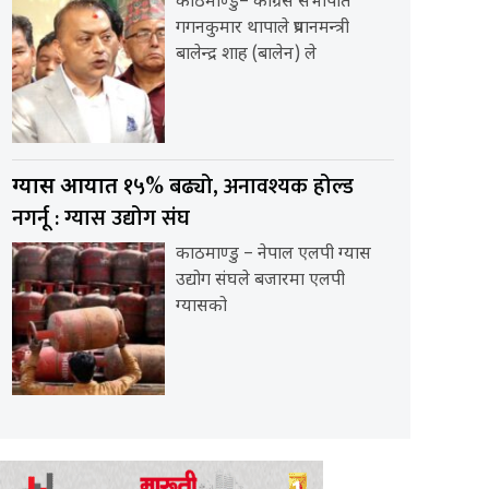
काठमाण्डु– कांग्रेस सभापति
गगनकुमार थापाले प्रधानमन्त्री
बालेन्द्र शाह (बालेन) ले
१५% बढ्यो, अनावश्यक होल्ड
ग्यास आयात
नगर्नू : ग्यास उद्योग संघ
काठमाण्डु – नेपाल एलपी ग्यास
उद्योग संघले बजारमा एलपी
ग्यासको