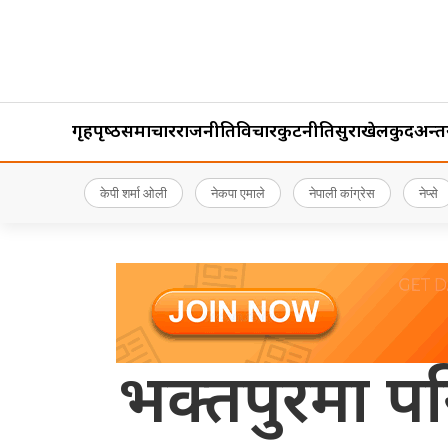
गृहपृष्‍ठ
समाचार
राजनीति
विचार
कुटनीति
सुरक्षा
खेलकुद
अन्तर्र
केपी शर्मा ओली
नेकपा एमाले
नेपाली कांग्रेस
नेप्से
भक्तपुरमा पनि