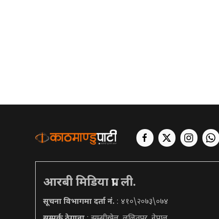
आरबी मिडिया प्रा. ली.
सूचना विभागमा दर्ता नं.
: ४१०\२०७३\०७४
सम्पर्क ठेगाना
: झम्सीखेल, ललितपुर, नेपाल