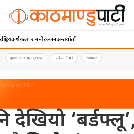
ाष्ट्रिय
अर्थ
कला र मनोरञ्जन
अन्तर्वार्ता
पुष्पकमल दाहाल प्रचण्ड
रवि लामिछाने
समाचार
 देखियो ‘बर्डफ्लू