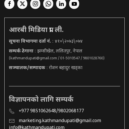
आरबी मिडिया प्रा. ली.
सूचना विभागमा दर्ता नं.
: ४१०\२०७३\०७४
सम्पर्क ठेगाना
: झम्सीखेल, ललितपुर, नेपाल
(
kathmandupati@gmail.com
/ 01-5010547 / 9801028760)
सञ्चालक/सम्पादक
: रोशन बहादुर खड्का
विज्ञापनको लागि सम्पर्क
+977 9851062648/9802068177
marketing.kathmandupati@gmail.com
info@kathmandupati.com