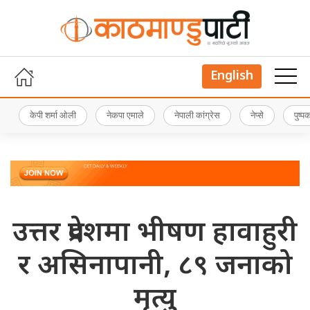
English
केपी शर्मा ओली
नेकपा एमाले
नेपाली कांग्रेस
नेप्से
पुष्
उत्तर प्रदेशमा भीषण हावाहुरी
र असिनापानी, ८९ जनाको
मृत्यु