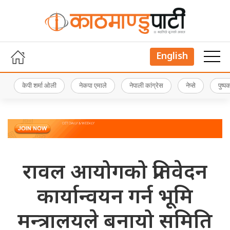
English
केपी शर्मा ओली
नेकपा एमाले
नेपाली कांग्रेस
नेप्से
पुष्
रावल आयोगको प्रतिवेदन
कार्यान्वयन गर्न भूमि
मन्त्रालयले बनायो समिति