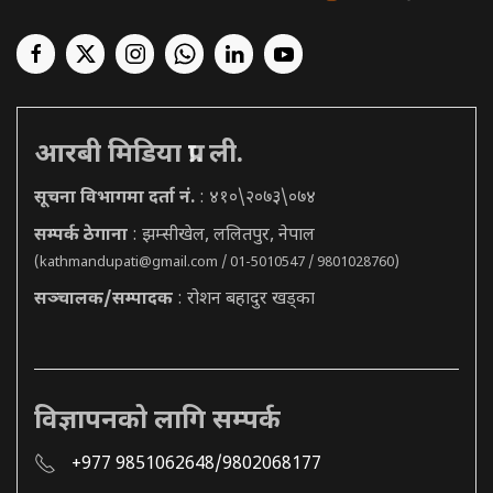
आरबी मिडिया प्रा. ली.
सूचना विभागमा दर्ता नं.
: ४१०\२०७३\०७४
सम्पर्क ठेगाना
: झम्सीखेल, ललितपुर, नेपाल
(
kathmandupati@gmail.com
/ 01-5010547 / 9801028760)
सञ्चालक/सम्पादक
: रोशन बहादुर खड्का
विज्ञापनको लागि सम्पर्क
+977 9851062648/9802068177