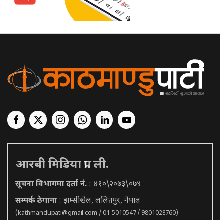
आरबी मिडिया प्रा. ली.
सूचना विभागमा दर्ता नं.
: ४१०\२०७३\०७४
सम्पर्क ठेगाना
: झम्सीखेल, ललितपुर, नेपाल
(
kathmandupati@gmail.com
/ 01-5010547 / 9801028760)