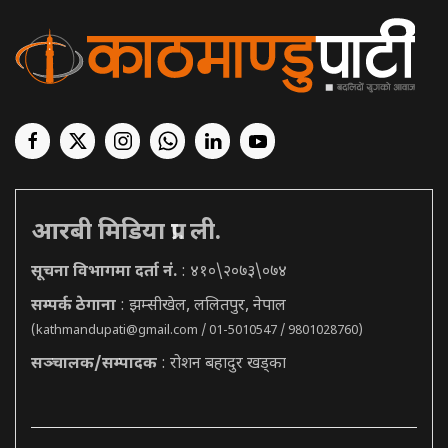
आरबी मिडिया प्रा. ली.
सूचना विभागमा दर्ता नं.
: ४१०\२०७३\०७४
सम्पर्क ठेगाना
: झम्सीखेल, ललितपुर, नेपाल
(
kathmandupati@gmail.com
/ 01-5010547 / 9801028760)
सञ्चालक/सम्पादक
: रोशन बहादुर खड्का