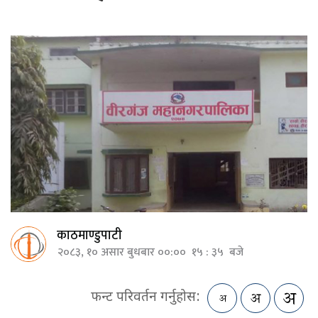
काठमाण्डुपाटी
२०८३, १० असार बुधबार ००:०० १५ : ३५ बजे
फन्ट परिवर्तन गर्नुहोस: