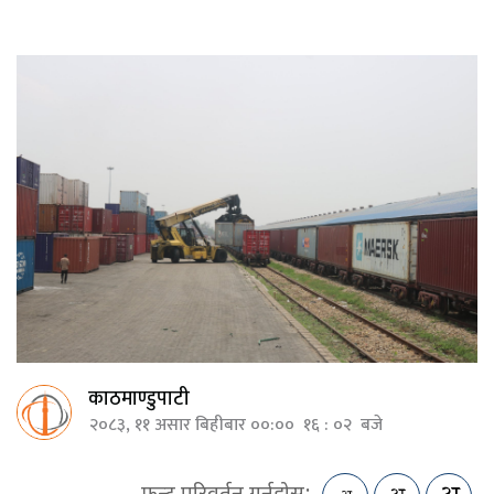
काठमाण्डुपाटी
२०८३, ११ असार बिहीबार ००:०० १६ : ०२ बजे