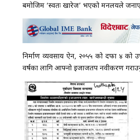
बमोजिम ‘स्वतः खारेज’ भएको मन्त्रालयले जना
निर्माण व्यवसाय ऐन, २०५५ को दफा ४ को उपद
वर्षका लागि आफ्नो इजाजतपत्र नवीकरण गराउनुपर