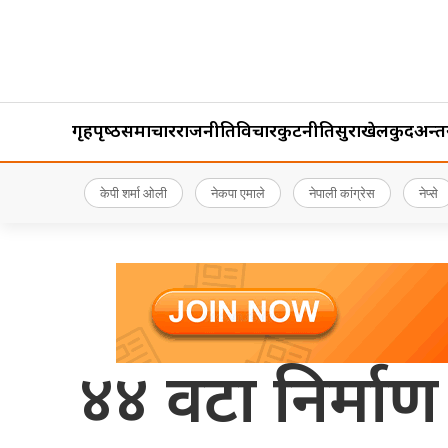
गृहपृष्‍ठ
समाचार
राजनीति
विचार
कुटनीति
सुरक्षा
खेलकुद
अन्तर्र
केपी शर्मा ओली
नेकपा एमाले
नेपाली कांग्रेस
नेप्से
४४ वटा निर्माण