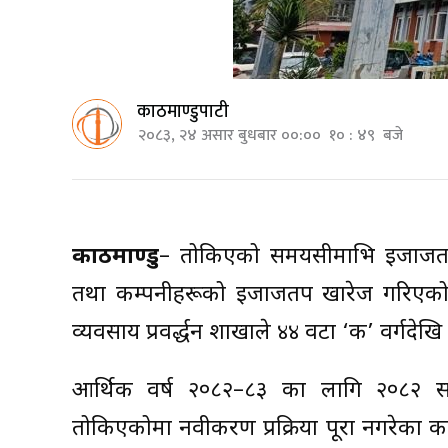
काठमाण्डुपाटी
२०८३, २४ असार बुधबार ००:०० १० : ४९ बजे
काठमाण्डु
– तोकिएको समयसीमाभित्र इजाजतपत
तथा कम्पनीहरूको इजाजतपत्र खारेज गरिएको छ 
व्यवसाय प्रवर्द्धन शाखाले ४४ वटा ‘क’ वर्गदे
आर्थिक वर्ष २०८२–८३ का लागि २०८२ साल च
तोकिएकोमा नवीकरण प्रक्रिया पूरा नगरेका 