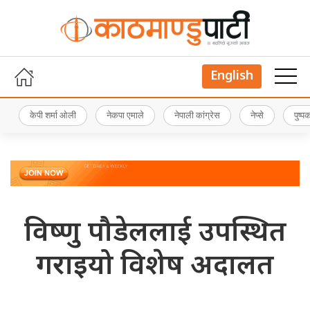
English
केपी शर्मा ओली
नेकपा एमाले
नेपाली कांग्रेस
नेप्से
पुष्
विष्णु पौडेललाई उपस्थित
गराइयो विशेष अदालत