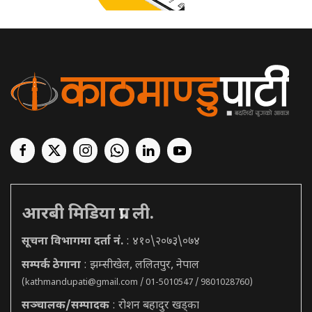
आरबी मिडिया प्रा. ली.
सूचना विभागमा दर्ता नं.
: ४१०\२०७३\०७४
सम्पर्क ठेगाना
: झम्सीखेल, ललितपुर, नेपाल
(
kathmandupati@gmail.com
/ 01-5010547 / 9801028760)
सञ्चालक/सम्पादक
: रोशन बहादुर खड्का