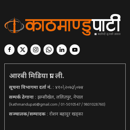
आरबी मिडिया प्रा. ली.
सूचना विभागमा दर्ता नं.
: ४१०\२०७३\०७४
सम्पर्क ठेगाना
: झम्सीखेल, ललितपुर, नेपाल
(
kathmandupati@gmail.com
/ 01-5010547 / 9801028760)
सञ्चालक/सम्पादक
: रोशन बहादुर खड्का