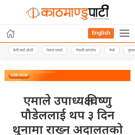
English
केपी शर्मा ओली
नेकपा एमाले
नेपाली कांग्रेस
नेप्से
पुष्
एमाले उपाध्यक्ष विष्णु
पौडेललाई थप ३ दिन
थुनामा राख्न अदालतको