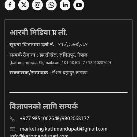
आरबी मिडिया प्रा. ली.
सूचना विभागमा दर्ता नं.
: ४१०\२०७३\०७४
सम्पर्क ठेगाना
: झम्सीखेल, ललितपुर, नेपाल
(
kathmandupati@gmail.com
/ 01-5010547 / 9801028760)
सञ्चालक/सम्पादक
: रोशन बहादुर खड्का
विज्ञापनको लागि सम्पर्क
+977 9851062648/9802068177
marketing.kathmandupati@gmail.com
info@kathmandupati.com