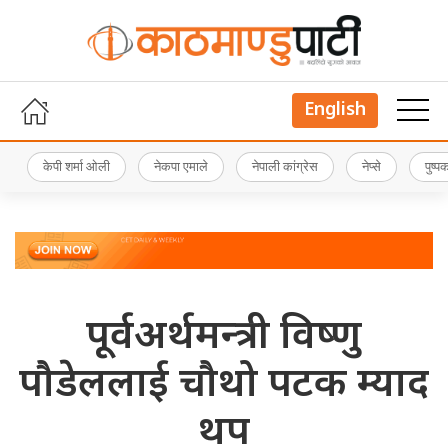
English
केपी शर्मा ओली
नेकपा एमाले
नेपाली कांग्रेस
नेप्से
पुष्
पूर्वअर्थमन्त्री विष्णु
पौडेललाई चौथो पटक म्याद
थप