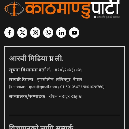
आरबी मिडिया प्रा. ली.
सूचना विभागमा दर्ता नं.
: ४१०\२०७३\०७४
सम्पर्क ठेगाना
: झम्सीखेल, ललितपुर, नेपाल
(
kathmandupati@gmail.com
/ 01-5010547 / 9801028760)
सञ्चालक/सम्पादक
: रोशन बहादुर खड्का
विज्ञापनको लागि सम्पर्क