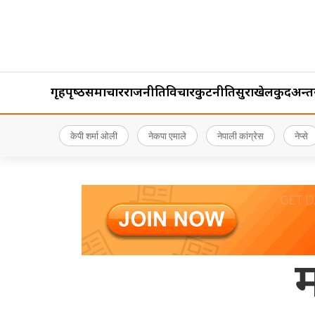
गृहपृष्‍ठ
समाचार
राजनीति
विचार
कुटनीति
सुरक्षा
खेलकुद
अन्तर्र
केपी शर्मा ओली
नेकपा एमाले
नेपाली कांग्रेस
नेप्से
म