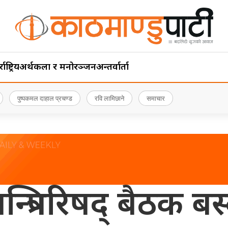
ाष्ट्रिय
अर्थ
कला र मनोरञ्जन
अन्तर्वार्ता
पुष्पकमल दाहाल प्रचण्ड
रवि लामिछाने
समाचार
न्त्रिपरिषद् बैठक बस्