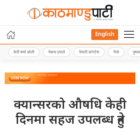
English
केपी शर्मा ओली
नेकपा एमाले
नेपाली कांग्रेस
नेप्से
पुष्
क्यान्सरको औषधि केही
दिनमा सहज उपलब्ध हुने