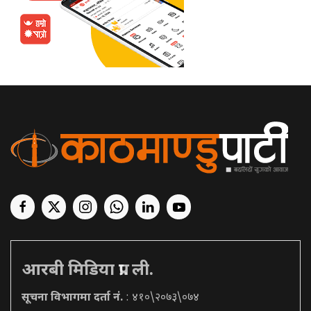
आरबी मिडिया प्रा. ली.
सूचना विभागमा दर्ता नं.
: ४१०\२०७३\०७४