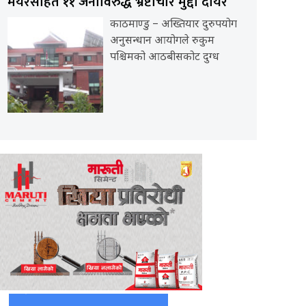
मेयरसहित ११ जनाविरुद्ध भ्रष्टाचार मुद्दा दायर
काठमाण्डु – अख्तियार दुरुपयोग
अनुसन्धान आयोगले रुकुम
पश्चिमको आठबीसकोट दुग्ध