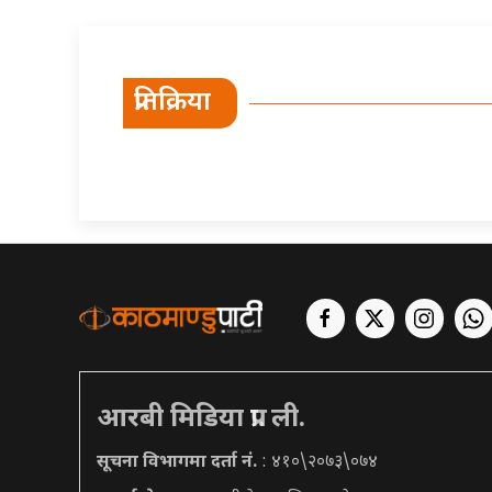
प्रतिक्रिया
आरबी मिडिया प्रा. ली.
सूचना विभागमा दर्ता नं.
: ४१०\२०७३\०७४