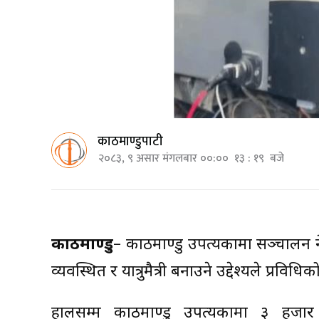
काठमाण्डुपाटी
२०८३, ९ असार मंगलबार ००:०० १३ : १९ बजे
काठमाण्डु
– काठमाण्डु उपत्यकामा सञ्चालन ह
व्यवस्थित र यात्रुमैत्री बनाउने उद्देश्यले प्रव
हालसम्म काठमाण्डु उपत्यकामा ३ हजा