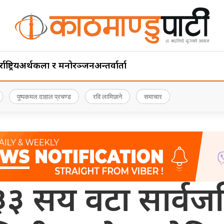
ाष्ट्रिय
अर्थ
कला र मनोरञ्जन
अन्तर्वार्ता
पुष्पकमल दाहाल प्रचण्ड
रवि लामिछाने
समाचार
३३ सय वटा सार्वज