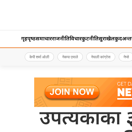
गृहपृष्‍ठ
समाचार
राजनीति
विचार
कुटनीति
सुरक्षा
खेलकुद
अन्तर्र
केपी शर्मा ओली
नेकपा एमाले
नेपाली कांग्रेस
नेप्से
उपत्यकाका 