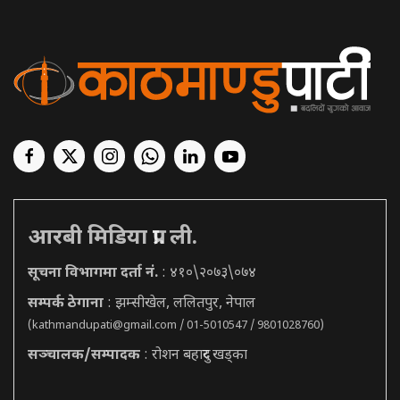
आरबी मिडिया प्रा. ली.
सूचना विभागमा दर्ता नं.
: ४१०\२०७३\०७४
सम्पर्क ठेगाना
: झम्सीखेल, ललितपुर, नेपाल
(
kathmandupati@gmail.com
/ 01-5010547 / 9801028760)
सञ्चालक/सम्पादक
: रोशन बहादुर खड्का