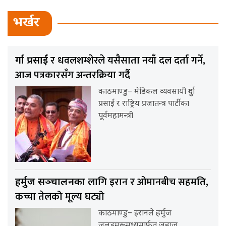
भर्खर
र धवलशम्शेरले यसैसाता नयाँ दल दर्ता गर्ने,
दुर्गा प्रसाईं
आज पत्रकारसँग अन्तरक्रिया गर्दै
काठमाण्डु– मेडिकल व्यवसायी दुर्गा
प्रसाईं र राष्ट्रिय प्रजातन्त्र पार्टीका
पूर्वमहामन्त्री
लागि इरान र ओमानबीच सहमति,
हर्मुज सञ्चालनका
कच्चा तेलको मूल्य घट्यो
काठमाण्डु– इरानले हर्मुज
जलडमरूमध्यमार्फत जहाज