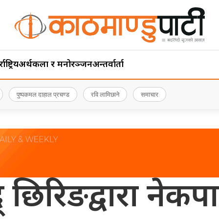
ाष्ट्रिय
अर्थ
कला र मनोरञ्जन
अन्तर्वार्ता
पुष्पकमल दाहाल प्रचण्ड
रवि लामिछाने
समाचार
द् छिरिङद्वारा नेकप