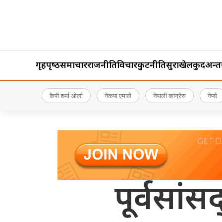
गृहपृष्‍ठ
समाचार
राजनीति
विचार
कुटनीति
सुरक्षा
खेलकुद
अन्तर्र
केपी शर्मा ओली
नेकपा एमाले
नेपाली कांग्रेस
नेप्से
पूर्वसांस