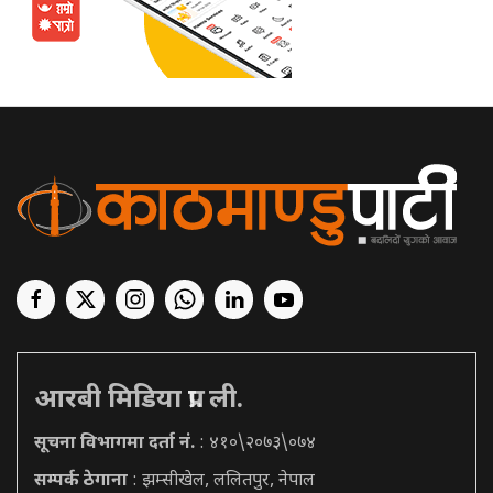
आरबी मिडिया प्रा. ली.
सूचना विभागमा दर्ता नं.
: ४१०\२०७३\०७४
सम्पर्क ठेगाना
: झम्सीखेल, ललितपुर, नेपाल