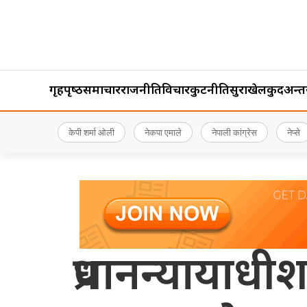
गृहपृष्‍ठ
समाचार
राजनीति
विचार
कुटनीति
सुरक्षा
खेलकुद
अन्तर्र
केपी शर्मा ओली
नेकपा एमाले
नेपाली कांग्रेस
नेप्से
प्रधानन्यायाध