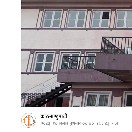
काठमाण्डुपाटी
२०८३, १० असार बुधबार ००:०० १८ : ४३ बजे