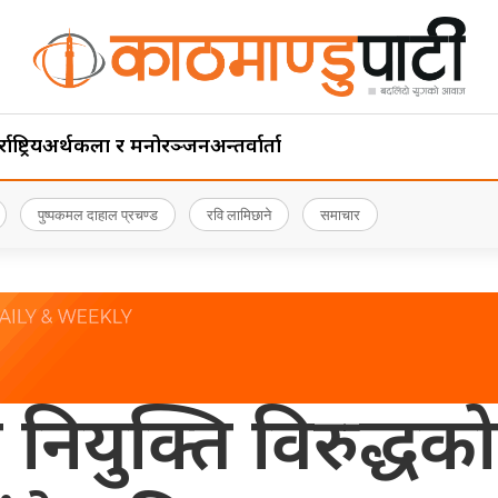
ाष्ट्रिय
अर्थ
कला र मनोरञ्जन
अन्तर्वार्ता
पुष्पकमल दाहाल प्रचण्ड
रवि लामिछाने
समाचार
ीश नियुक्ति विरुद्ध