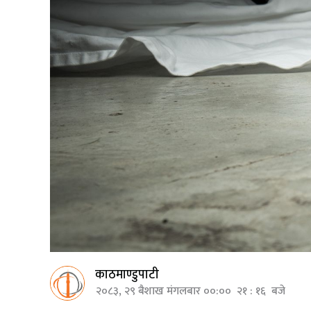
काठमाण्डुपाटी
२०८३, २९ बैशाख मंगलबार ००:०० २१ : १६ बजे