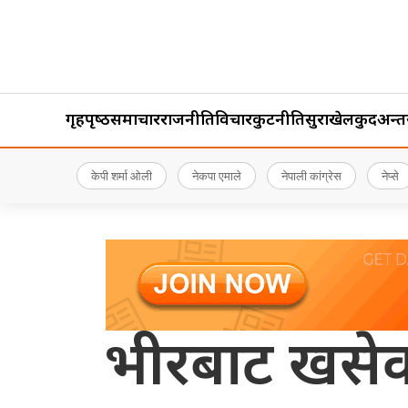
गृहपृष्‍ठ
समाचार
राजनीति
विचार
कुटनीति
सुरक्षा
खेलकुद
अन्तर्र
केपी शर्मा ओली
नेकपा एमाले
नेपाली कांग्रेस
नेप्से
भीरबाट खसेको