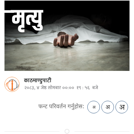
काठमाण्डुपाटी
२०८३, ४ जेष्ठ सोमबार ००:०० १९ : ५६ बजे
फन्ट परिवर्तन गर्नुहोस: