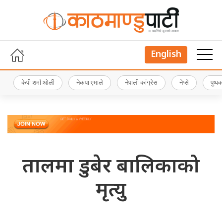
English
केपी शर्मा ओली
नेकपा एमाले
नेपाली कांग्रेस
नेप्से
पुष्
तालमा डुबेर बालिकाको
मृत्यु