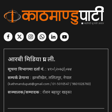
आरबी मिडिया प्रा. ली.
सूचना विभागमा दर्ता नं.
: ४१०\२०७३\०७४
सम्पर्क ठेगाना
: झम्सीखेल, ललितपुर, नेपाल
(
kathmandupati@gmail.com
/ 01-5010547 / 9801028760)
सञ्चालक/सम्पादक
: रोशन बहादुर खड्का