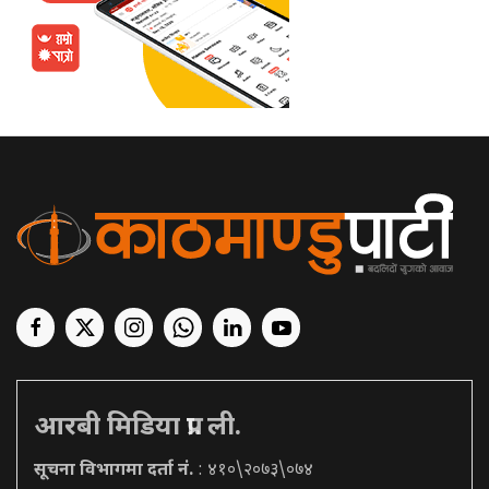
आरबी मिडिया प्रा. ली.
सूचना विभागमा दर्ता नं.
: ४१०\२०७३\०७४